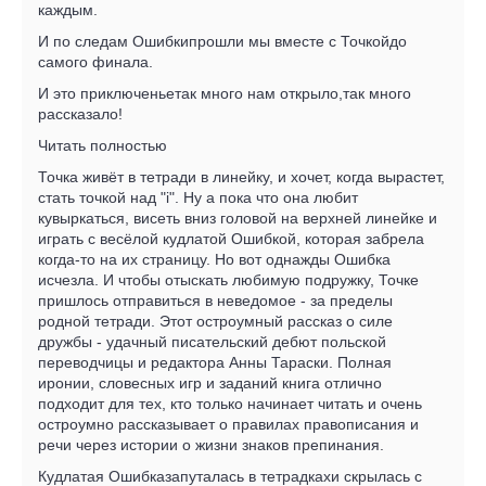
каждым.
И по следам Ошибкипрошли мы вместе с Точкойдо
самого финала.
И это приключеньетак много нам открыло,так много
рассказало!
Читать полностью
Точка живёт в тетради в линейку, и хочет, когда вырастет,
стать точкой над "i". Ну а пока что она любит
кувыркаться, висеть вниз головой на верхней линейке и
играть с весёлой кудлатой Ошибкой, которая забрела
когда-то на их страницу. Но вот однажды Ошибка
исчезла. И чтобы отыскать любимую подружку, Точке
пришлось отправиться в неведомое - за пределы
родной тетради. Этот остроумный рассказ о силе
дружбы - удачный писательский дебют польской
переводчицы и редактора Анны Тараски. Полная
иронии, словесных игр и заданий книга отлично
подходит для тех, кто только начинает читать и очень
остроумно рассказывает о правилах правописания и
речи через истории о жизни знаков препинания.
Кудлатая Ошибказапуталась в тетрадкахи скрылась с