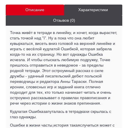
Описание
Характеристики
Отзывов (0)
Точка живёт в тетради в линейку, и хочет, когда вырастет,
стать точкой над "i". Ну а пока что она любит
кувыркаться, висеть вниз головой на верхней линейке и
играть с весёлой кудлатой Ошибкой, которая забрела
когда-то на их страницу. Но вот однажды Ошибка
исчезла. И чтобы отыскать любимую подружку, Точке
пришлось отправиться в неведомое - за пределы
родной тетради. Этот остроумный рассказ о силе
дружбы - удачный писательский дебют польской
переводчицы и редактора Анны Тараски. Полная
иронии, словесных игр и заданий книга отлично
подходит для тех, кто только начинает читать и очень
остроумно рассказывает о правилах правописания и
речи через истории о жизни знаков препинания.
Кудлатая Ошибказапуталась в тетрадкахи скрылась с
глаз однажды.
Ошибки в жизни часты,история такаяслучиться может с