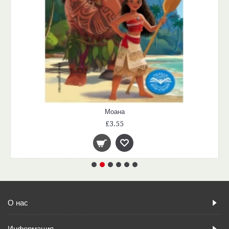
Моана
£3.55
О нас
Информация