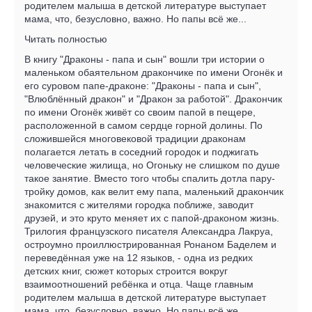
родителем малыша в детской литературе выступает
мама, что, безусловно, важно. Но папы всё же...
Читать полностью
В книгу "Драконы - папа и сын" вошли три истории о
маленьком обаятельном дракончике по имени Огонёк и
его суровом папе-драконе: "Драконы - папа и сын",
"Влюблённый дракон" и "Дракон за работой". Дракончик
по имени Огонёк живёт со своим папой в пещере,
расположенной в самом сердце горной долины. По
сложившейся многовековой традиции драконам
полагается летать в соседний городок и поджигать
человеческие жилища, но Огоньку не слишком по душе
такое занятие. Вместо того чтобы спалить дотла пару-
тройку домов, как велит ему папа, маленький дракончик
знакомится с жителями городка поближе, заводит
друзей, и это круто меняет их с папой-драконом жизнь.
Трилогия французского писателя Александра Лакруа,
остроумно проиллюстрированная Ронаном Баделем и
переведённая уже на 12 языков, - одна из редких
детских книг, сюжет которых строится вокруг
взаимоотношений ребёнка и отца. Чаще главным
родителем малыша в детской литературе выступает
мама, что, безусловно, важно. Но папы всё же