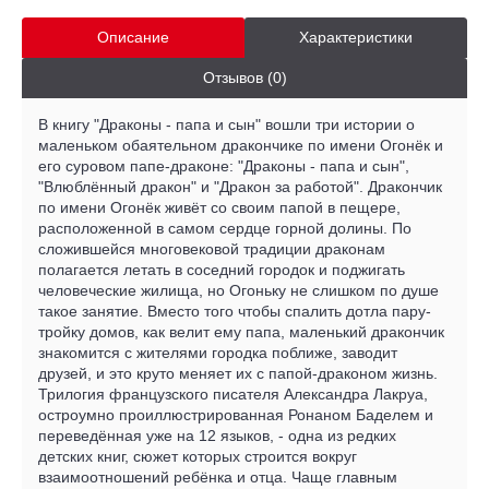
Описание
Характеристики
Отзывов (0)
В книгу "Драконы - папа и сын" вошли три истории о
маленьком обаятельном дракончике по имени Огонёк и
его суровом папе-драконе: "Драконы - папа и сын",
"Влюблённый дракон" и "Дракон за работой". Дракончик
по имени Огонёк живёт со своим папой в пещере,
расположенной в самом сердце горной долины. По
сложившейся многовековой традиции драконам
полагается летать в соседний городок и поджигать
человеческие жилища, но Огоньку не слишком по душе
такое занятие. Вместо того чтобы спалить дотла пару-
тройку домов, как велит ему папа, маленький дракончик
знакомится с жителями городка поближе, заводит
друзей, и это круто меняет их с папой-драконом жизнь.
Трилогия французского писателя Александра Лакруа,
остроумно проиллюстрированная Ронаном Баделем и
переведённая уже на 12 языков, - одна из редких
детских книг, сюжет которых строится вокруг
взаимоотношений ребёнка и отца. Чаще главным