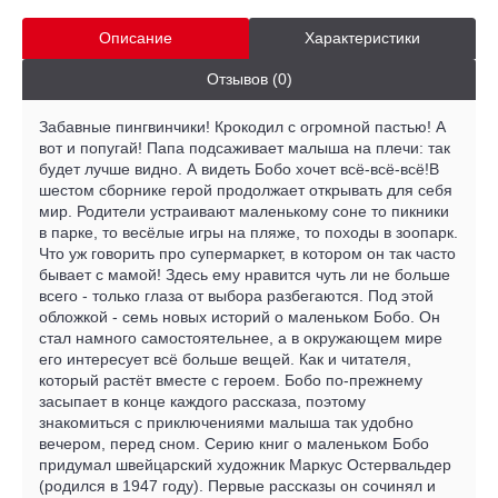
Описание
Характеристики
Отзывов (0)
Забавные пингвинчики! Крокодил с огромной пастью! А
вот и попугай! Папа подсаживает малыша на плечи: так
будет лучше видно. А видеть Бобо хочет всё-всё-всё!В
шестом сборнике герой продолжает открывать для себя
мир. Родители устраивают маленькому соне то пикники
в парке, то весёлые игры на пляже, то походы в зоопарк.
Что уж говорить про супермаркет, в котором он так часто
бывает с мамой! Здесь ему нравится чуть ли не больше
всего - только глаза от выбора разбегаются. Под этой
обложкой - семь новых историй о маленьком Бобо. Он
стал намного самостоятельнее, а в окружающем мире
его интересует всё больше вещей. Как и читателя,
который растёт вместе с героем. Бобо по-прежнему
засыпает в конце каждого рассказа, поэтому
знакомиться с приключениями малыша так удобно
вечером, перед сном. Серию книг о маленьком Бобо
придумал швейцарский художник Маркус Остервальдер
(родился в 1947 году). Первые рассказы он сочинял и