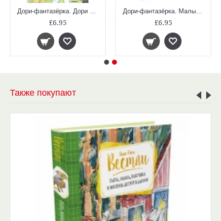
Дори-фантазёрка. Дори и чёрный барашек.
Дори-фантазёрка. Малышка-крутышка.
£6.95
£6.95
Также покупают