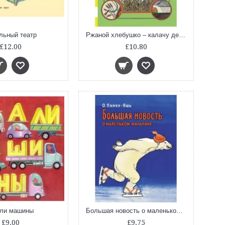
льный театр
Ржаной хлебушко – калачу дедушка
£12.00
£10.80
ли машины
Большая новость о маленьком мальчике
£9.00
£9.75