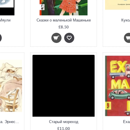
 Мяули
Сказки о маленькой Машеньке
Куко
£8.50
Американская тётушка. Эрнест заболел
Старый мореход
Еха
£11.00