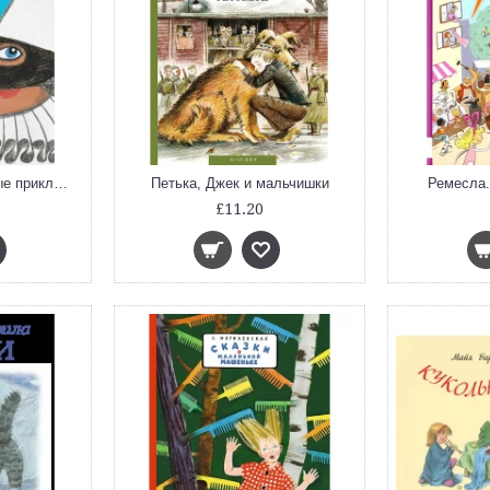
Жизнь и удивительные приключения знаменитого синьора Пульчинеллы из Неаполя
Петька, Джек и мальчишки
Ремесла.
£11.20