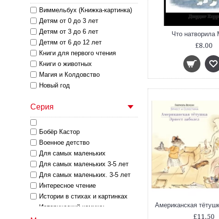
Виммельбух (Книжка-картинка)
Детям от 0 до 3 лет
Детям от 3 до 6 лет
Что натворила
Детям от 6 до 12 лет
£8.00
Книги для первого чтения
Книги о животных
Магия и Колдовство
Новый год
Подарочные издания
Серия
Приключения
Развивающие книги и пособия
Разделы
Бобёр Кастор
Сказки
Военное детство
Стихи
Для самых маленьких
Тонкие Книги
Для самых маленьких 3-5 лет
Энциклопедии
Для самых маленьких. 3-5 лет
Интересное чтение
Истории в стихах и картинках
Исторический комикс:
мореплаватели
£11.50