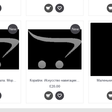
New
New
Как собака друга искала. Мордовская народная сказка. Тонкие шедевры для самых маленьких
Корабли. Искусство навигации от первобытных времен до наших дней
Маленьки
£20.00