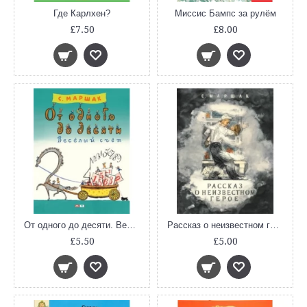
Где Карлхен?
Миссис Бампс за рулём
£7.50
£8.00
От одного до десяти. Весёлый счёт
Рассказ о неизвестном герое
£5.50
£5.00