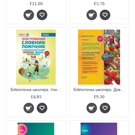
£11.00
£5.70
Бібліотечка школяра. Ілюстрований словник-помічник з української мови. 1-4 класи. КДН013
Бібліотечка школяра. Довідник школяра з української мови та літератури. 5–9 класи. 2-ге видання, виправлене та доповнене. КДН017
£4.85
£9.50