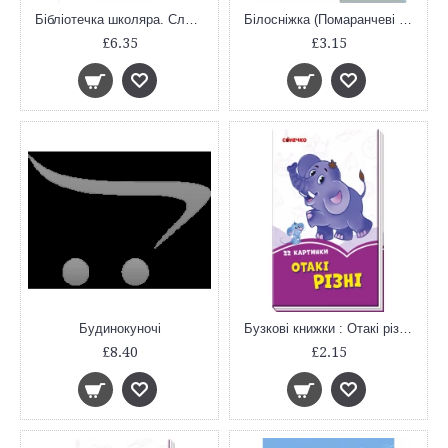
Бібліотечка школяра. Словник фразеологізмів та сталих виразів сучасної української мови. 5-11 клас КДН008
Білосніжка (Помаранчеві книжки)
£6.35
£3.15
Будинокуночі
Бузкові книжки : Отакі різні (у)
£8.40
£2.15