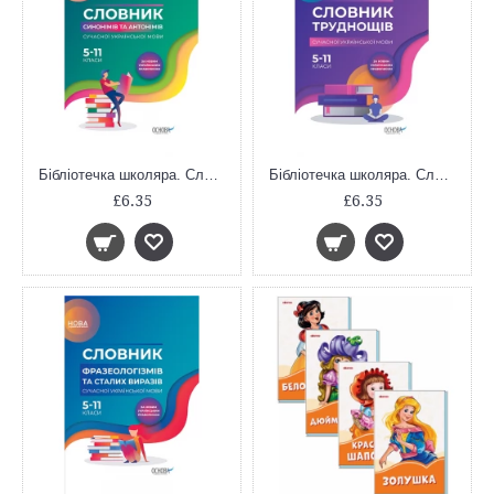
Бібліотечка школяра. Словник синонімів та антонімів сучасної української мови. 5–11-й класи. КДН009
Бібліотечка школяра. Словник труднощів сучасної української мови. 5–11-й класи. КДН007
£6.35
£6.35