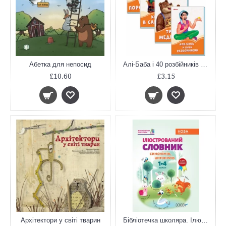
Абетка для непосид
Алі-Баба і 40 розбійників (Помаранчеві книжки)
£10.60
£3.15
Архітектори у світі тварин
Бібліотечка школяра. Ілюстрований словник синонимів, антонимів. 1-4 класи. КДН012