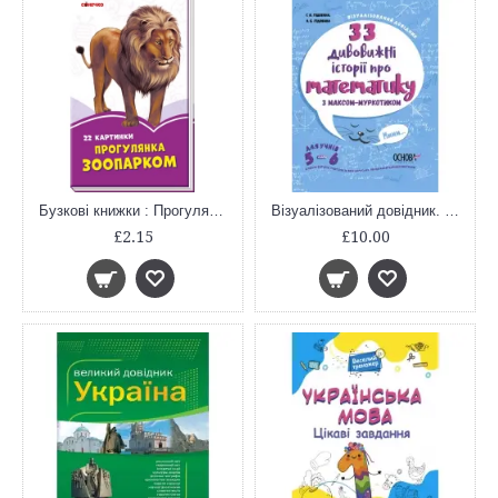
Бузкові книжки : Прогулянка зоопарком (у)
Візуалізований довідник. 33 дивовижні історії про математику з Максом-Муркотиком. Для учнів 5-6 класів. ВИД004
£2.15
£10.00