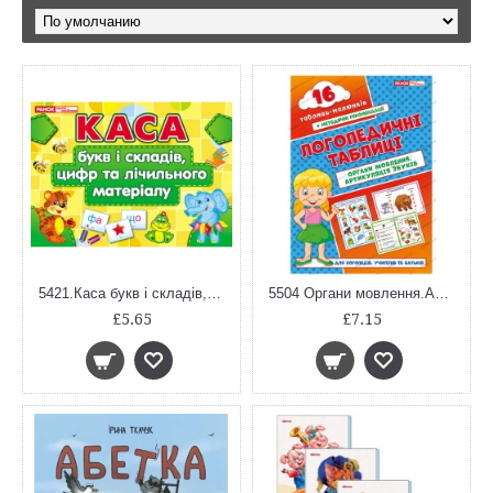
5421.Каса букв і складів,цифр та лічильного матеріалу
5504 Органи мовлення.Артикуляція звуків (У); 10; Логопедичні картки ~15225004У;
£5.65
£7.15