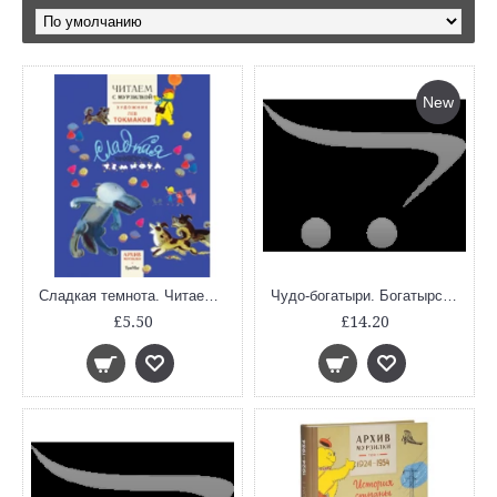
New
Сладкая темнота. Читаем с Мурзилкой
Чудо-богатыри. Богатырские сказки
£5.50
£14.20