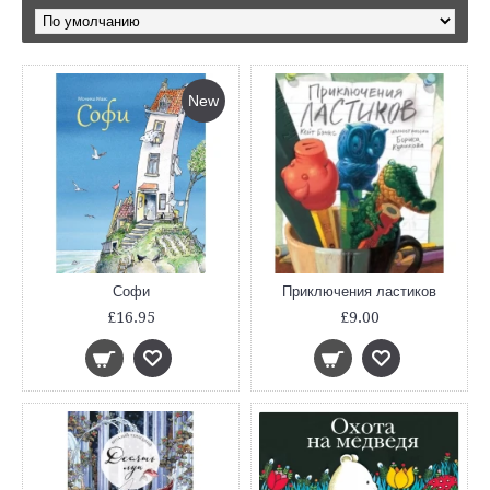
New
Софи
Приключения ластиков
£16.95
£9.00