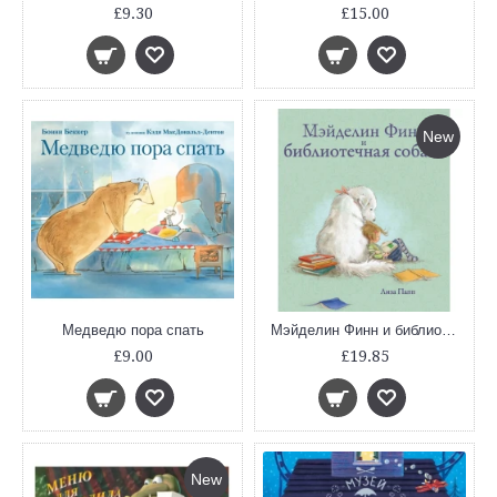
£9.30
£15.00
New
Медведю пора спать
Мэйделин Финн и библиотечная собака
£9.00
£19.85
New