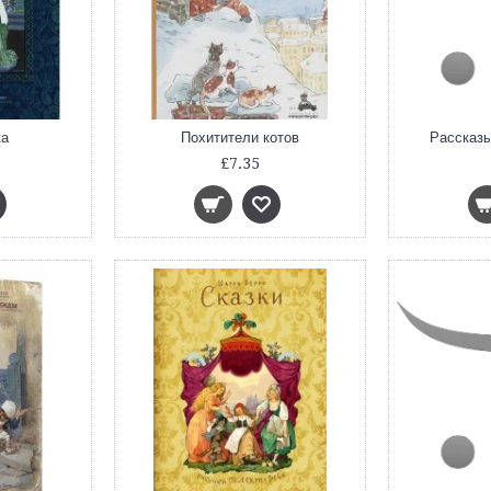
ка
Похитители котов
Рассказы
£7.35