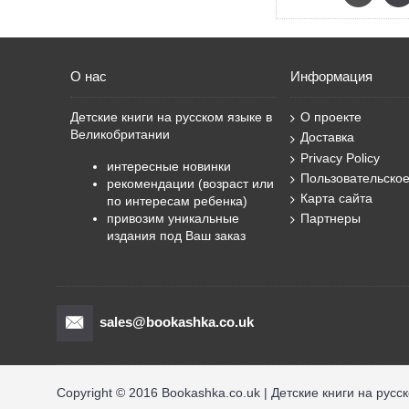
червячкаbrИграть в кошки-
мышкиbrКак будто аршин
проглотилbrКак в воду
гляделbrКак словно в воду
О нас
канулbrКак курица
Информация
лапойbrКак по щучьему
веленьюbrКак сквозь землю
Детские книги на русском языке в
О проекте
провалилсяbrКоломенская
Великобритании
Доставка
верстаbrКот наплакалbrМало
Privacy Policy
каши елbrМотать на усbrНа
интересные новинки
одну колодкуbrНи кола ни
Пользовательско
рекомендации (возраст или
двора у когоbrОт А до
Карта сайта
по интересам ребенка)
ЯbrОтрезанный
привозим уникальные
Партнеры
ломотьbrПервая
издания под Ваш заказ
ласточкаbrПогнаться за
двумя зайцамиbrПопасть
впросакbr
Часть перваяbrТень КаравеллыbrСинее и
sales@bookashka.co.uk
белоеbrВизит Билли БонсаbrОтблески на
парусахbrКаравеллаbrДва капитана и Боббин
ГаппbrДюймовочкаbrОдинbrЦунамиbrВечерbrЧасть
втораяbrПо колено в травеbrЧёрные
Copyright © 2016 Bookashka.co.uk | Детские книги на русс
ЛошадиbrАмериканский товарbrВрагbrГде синий
ветер встаёт...brЛетние дниbrВас король