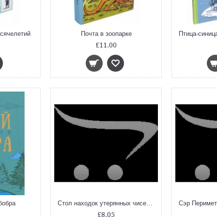
ысячелетий
Почта в зоопарке
£11.00
бобра
Стол находок утерянных чисел. Математический детектив
£8.05