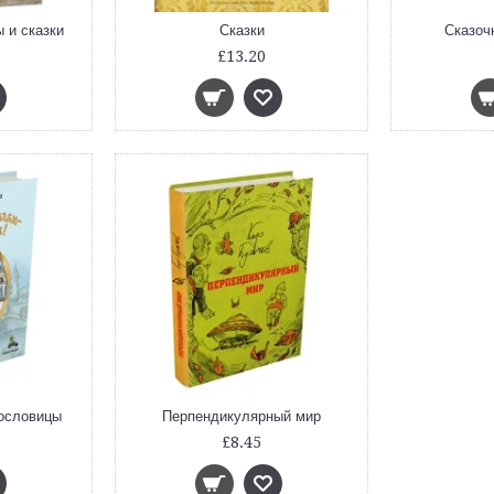
 и сказки
Сказки
Сказоч
£13.20
пословицы
Перпендикулярный мир
£8.45