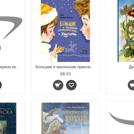
Архимедово лето... Первое квадратное уравнение (Книга 3)
Большие и маленькие приключения с Хвостиком
Др
£8.95