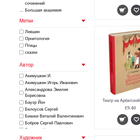
Тонкие Книги
сочинений
Энциклопедии
Большая академия
Пифагоровых штанов
Метки
Большая иллюстрированная
серия
Левшин
Большое иллюстрированное
Орнитология
собрание сочинений
Птицы
Вне серии
сказки
Вовка с Хвостиком
Детские страшилки
Автор
ИДМ. Академия Знаний и
Увлечений
Акимушкин И.
ИДМ. БИСС Булычев
Акимушкин Игорь Иванович
ИДМ. БИСС Владислава
Александрова Эмилия
Крапивина
Борисовна
Театр на Арбатско
ИДМ. Большая академия
Бауэр Йон
Пифагоровых штанов
£9.40
Белоусов Сергей
ИДМ. Вовка с Хвостиком
Бианки Виталий Валентинович
ИДМ. Пифагоровы штаны.
Бобров Сергей Павлович
Рыцари круглого стола
Булычев К.
Избранное. Книги Крапивина
Булычев Кир
Художник