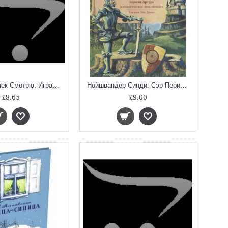
Набор карточек Смотрю. Играю. Узнаю. Учу цвета
Нойшвандер Синди: Сэр Периметр и первый Круглый стол короля Артура
£8.65
£9.00