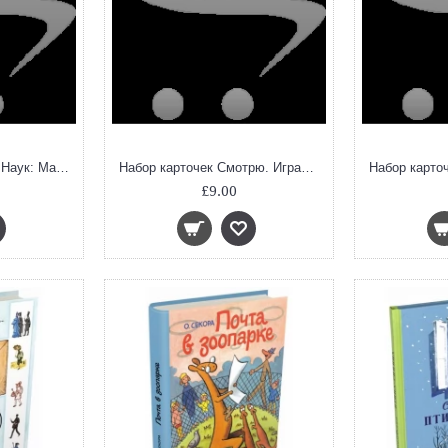
Магистр Рассеянных Наук: Математическая трилогия, шт
Набор карточек Смотрю. Играю. Узнаю. Времена года
£9.00