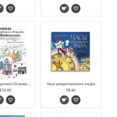
Хроники загадочного Острова, или Файолеана
Часы рождественского эльфа
£16.00
£8.40