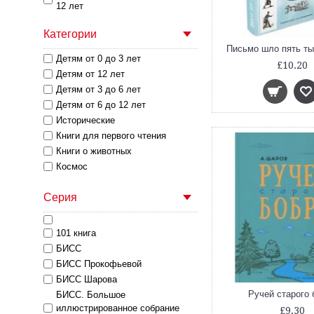
12 лет
Категории
Письмо шло пять т
Детям от 0 до 3 лет
£10.20
Детям от 12 лет
Детям от 3 до 6 лет
Детям от 6 до 12 лет
Исторические
Книги для первого чтения
Книги о животных
Космос
Магия и Колдовство
Серия
Настольные Игры
Новый год
Подарочные издания
101 книга
Приключения
БИСС
Развивающие книги и пособия
БИСС Прокофьевой
Разделы
БИСС Шарова
Сказки
Ручей старого 
БИСС. Большое
Стихи
иллюстрированное собрание
£9.30