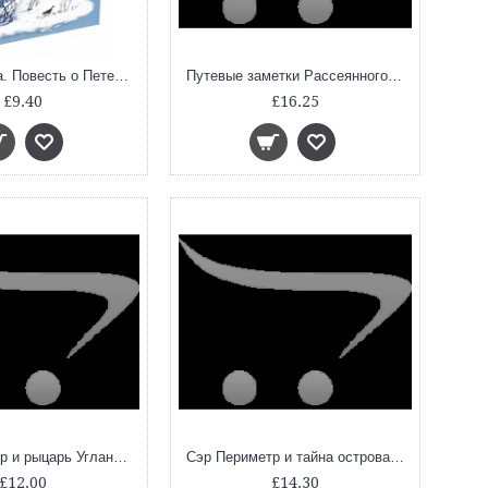
Птица-синица. Повесть о Пете и его друзьях
Путевые заметки Рассеянного Магистра, шт
£9.40
£16.25
Сэр Периметр и рыцарь Угландии, шт
Сэр Периметр и тайна острова Иметр (Нойшвандер С.), шт
£12.00
£14.30