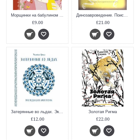
Морщинки на бабулином лице
Динозавроведение. Поиски затерянного мира
£9.00
£21.00
Затерянные во льдах. Экспедиция Шеклтона
Золотая Ригма
£12.00
£22.00