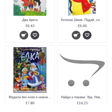
Два брата
Котенок Шмяк. Падай, снежок!
£6.45
£6.00
Модели без клея и ножниц. Новогодняя елка
Найди и покажи. Ура, Новый год!
£7.80
£14.25