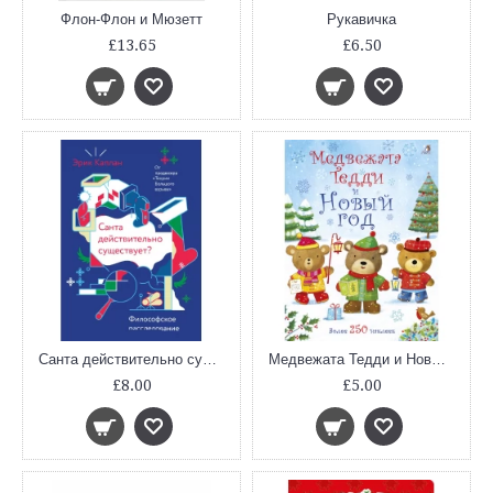
Флон-Флон и Мюзетт
Рукавичка
£13.65
£6.50
Санта действительно существует? Философское расследование
Медвежата Тедди и Новый год. Медвежонок Тедди
£8.00
£5.00