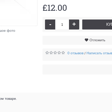
£12.00
-
+
КУ
Конни 
шое фото
Отложить
0 отзывов
Написать отзы
/
ом товаре.