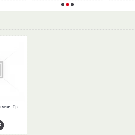
Мои волшебные пальчики. Прописи для первоклассников в 5-ти частях. Часть 1. ФГОС