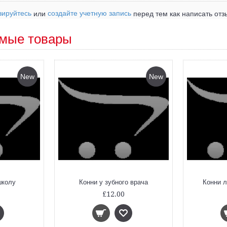
зируйтесь
создайте учетную запись
или
перед тем как написать отз
мые товары
New
New
школу
Конни у зубного врача
Конни л
£12.00