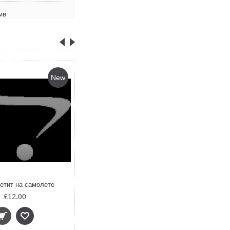
ыв
New
New
етит на самолете
Конни идет в парикмахерскую
£12.00
£12.00