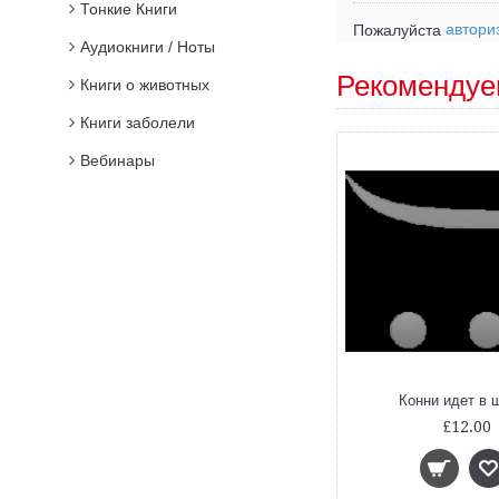
Тонкие Книги
автори
Пожалуйста
Аудиокниги / Ноты
Рекомендуе
Книги о животных
Книги заболели
Вебинары
ew
New
Конни заболела
Конни идет в 
£12.00
£12.00