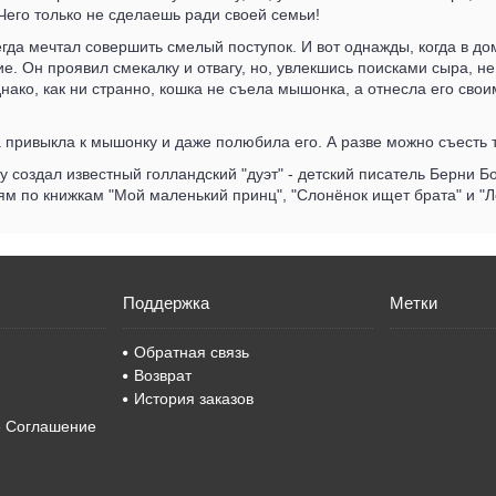
его только не сделаешь ради своей семьи!
да мечтал совершить смелый поступок. И вот однажды, когда в до
е. Он проявил смекалку и отвагу, но, увлекшись поисками сыра, не
нако, как ни странно, кошка не съела мышонка, а отнесла его сво
привыкла к мышонку и даже полюбила его. А разве можно съесть т
у создал известный голландский "дуэт" - детский писатель Берни 
м по книжкам "Мой маленький принц", "Слонёнок ищет брата" и "Л
Поддержка
Метки
Обратная связь
Возврат
История заказов
е Соглашение