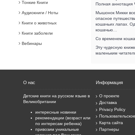
Тонкие Книги
Полная аннотация Ч
Аудиокниги / Ноты
Мышонок Микки всег
опасное путешестви
Книги о животных
кошачьих лапах. Од
кошачью…
Книги заболели
Со временем кошка 
Вебинары
Эту чудесную книжк
маленьким читателя
О нас
Информация
Детские книги на русском языке в
О проекте
Великобритании
Доставка
Privacy Policy
интересные новинки
Пользовательско
рекомендации (возраст или
Карта сайта
по интересам ребенка)
привозим уникальные
Партнеры