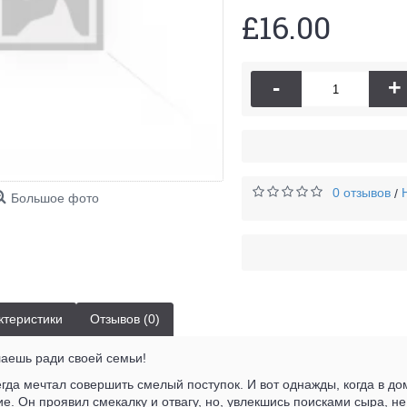
£16.00
-
+
0 отзывов
/
Большое фото
ктеристики
Отзывов (0)
лаешь ради своей семьи!
да мечтал совершить смелый поступок. И вот однажды, когда в до
е. Он проявил смекалку и отвагу, но, увлекшись поисками сыра, не