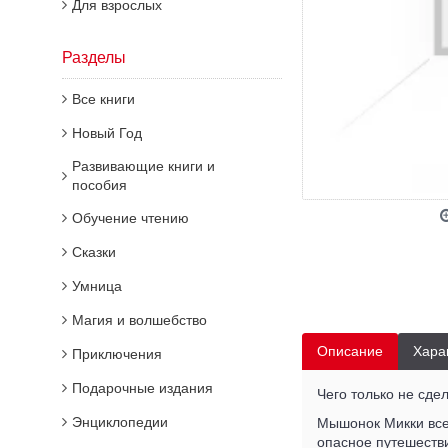
Для взрослых
Разделы
Все книги
Новый Год
Развивающие книги и
пособия
Обучение чтению
Сказки
Умница
Магия и волшебство
Описание
Хара
Приключения
Подарочные издания
Чего только не сде
Энциклопедии
Мышонок Микки всег
опасное путешестви