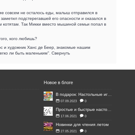
ме совсем не осталось еды, малыш отправился в
 заметил подстерегавшей его опасности и оказался в
им котятам. Так Микки вместо мышиной семьи попал в
ого, кого любишь?
Бос и художник Ханс де Беер, знакомые нашим
егко ли быть маленьким". Свернуть
Новое в блоге
В подарок: Настольные игры для Ваших британских друзей
07.09.2023
0
Простые и быстрые настольные игры
17.06.2021
0
Новинки для чтения летом
27.05.2021
0