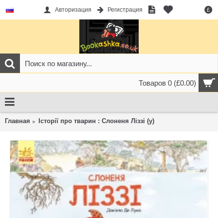
Авторизация
Регистрация
£
Товаров 0 (£0.00)
Главная
Історії про тварин : Слоненя Ліззі (у)