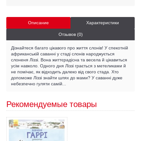
Описание
Характеристики
Отзывов (0)
Дізнайтеся багато цікавого про життя слонів! У спекотній
африканській саванні у стаді слонів народжується
слоненя Ліззі. Вона життєрадісна та весела й цікавиться
усім навколо. Одного дня Ліззі грається з метеликами й
не помічає, як відходить далеко від свого стада. Хто
допоможе Ліззі знайти шлях до мами? У саванні дуже
небезпечно гуляти самій...
Рекомендуемые товары