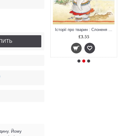
Історії про тварин : Пінгвіненя Боб (у)
Історії про тварин : Слоненя Ліззі (у)
£3.55
£3.55
ПИТЬ
в
одину. Йому