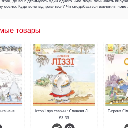
 зграї, де всі підтримують один одного. Але люди починають вирубат
ву оселю. Куди вони відправяться? Чи сподобається вовченяті нов
й…
мые товары
Історії про тварин : Пінгвіненя Боб (у)
Історії про тварин : Слоненя Ліззі (у)
Тигреня Сілі
£3.55