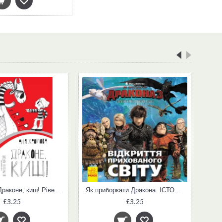
Читальня : Драконе, киш! Рівень 1 (у)
Як приборкати Дракона. ІСТОРІЇ. Відкриття Прихованого Світу (У)
£3.25
£3.25