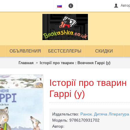
Авто
£
ОБЪЯВЛЕНИЯ
БЕСТСЕЛЛЕРЫ
СКИДКИ
Главная
Історії про тварин : Вовченя Гаррі (у)
Історії про тварин
Гаррі (у)
Издательство:
Ранок. Дитяча Лiтература
Модель:
9786170931702
Автор: