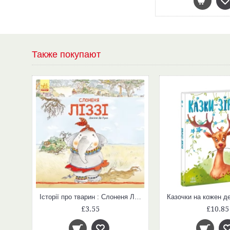
Также покупают
Історії про тварин : Пінгвіненя Боб (у)
Історії про тварин : Слоненя Ліззі (у)
£3.55
£10.85