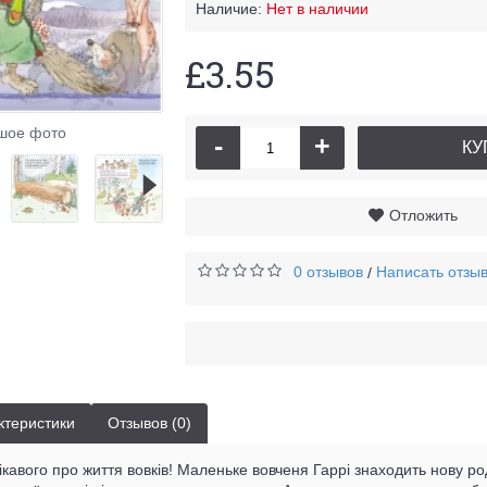
Наличие:
Нет в наличии
£3.55
шое фото
-
+
КУ
Отложить
0 отзывов
Написать отзы
/
ктеристики
Отзывов (0)
ікавого про життя вовків! Маленьке вовченя Гаррі знаходить нову р