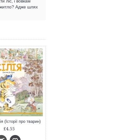
и ліс, і вовкам
е житло? Адже шлях
я (Історії про тварин)
£4.55