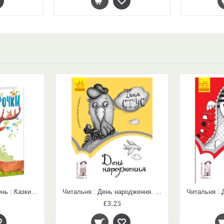
Казочки на кожен день : Казки-зірочки (у)
Читальня : День народження. Рівень 3 (у)
£3.25