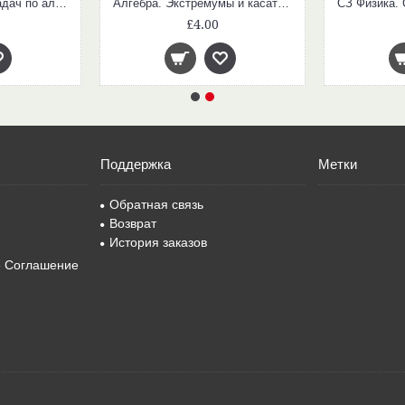
Алгебра. Сборник задач по алгебре 9 кл.
Алгебра. Экстремумы и касательные: сборник заданий 10-11 кл.
£4.00
Поддержка
Метки
Обратная связь
Возврат
История заказов
е Соглашение