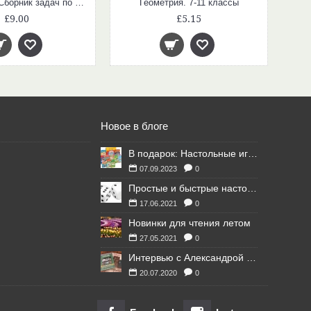
СЗ Физика. Сборник задач по физике 7-9 кл. 7Бц
Геометрия. 7-11 классы
£9.00
£5.15
Новое в блоге
В подарок: Настольные игры для Ваших британских друзей
07.09.2023
0
Простые и быстрые настольные игры
17.06.2021
0
Новинки для чтения летом
27.05.2021
0
Интервью с Александрой Литвиной
20.07.2020
0