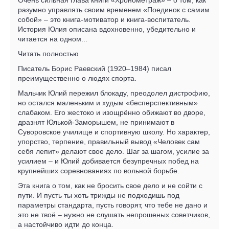
разумно управлять своим временем.«Поединок с самим
собой» – это книга-мотиватор и книга-воспитатель.
История Юлия описана вдохновенно, убедительно и
читается на одном...
Читать полностью
Писатель Борис Раевский (1920–1984) писал
преимущественно о людях спорта.
Мальчик Юлий пережил блокаду, преодолел дистрофию,
но остался маленьким и худым «бесперспективным»
слабаком. Его жестоко и изощрённо обижают во дворе,
дразнят Юлькой-Заморышем, не принимают в
Суворовское училище и спортивную школу. Но характер,
упорство, терпение, правильный вывод «Человек сам
себя лепит» делают свое дело. Шаг за шагом, усилие за
усилием – и Юлий добивается безупречных побед на
крупнейших соревнованиях по вольной борьбе.
Эта книга о том, как не бросить свое дело и не сойти с
пути. И пусть ты хоть трижды не подходишь под
параметры стандарта, пусть говорят, что тебе не дано и
это не твоё – нужно не слушать непрошеных советчиков,
а настойчиво идти до конца.