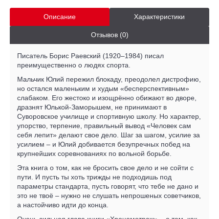
Описание
Характеристики
Отзывов (0)
Писатель Борис Раевский (1920–1984) писал
преимущественно о людях спорта.
Мальчик Юлий пережил блокаду, преодолел дистрофию,
но остался маленьким и худым «бесперспективным»
слабаком. Его жестоко и изощрённо обижают во дворе,
дразнят Юлькой-Заморышем, не принимают в
Суворовское училище и спортивную школу. Но характер,
упорство, терпение, правильный вывод «Человек сам
себя лепит» делают свое дело. Шаг за шагом, усилие за
усилием – и Юлий добивается безупречных побед на
крупнейших соревнованиях по вольной борьбе.
Эта книга о том, как не бросить свое дело и не сойти с
пути. И пусть ты хоть трижды не подходишь под
параметры стандарта, пусть говорят, что тебе не дано и
это не твоё – нужно не слушать непрошеных советчиков,
а настойчиво идти до конца.
Очень сильная глава книги «Хронометраж» – о том, как