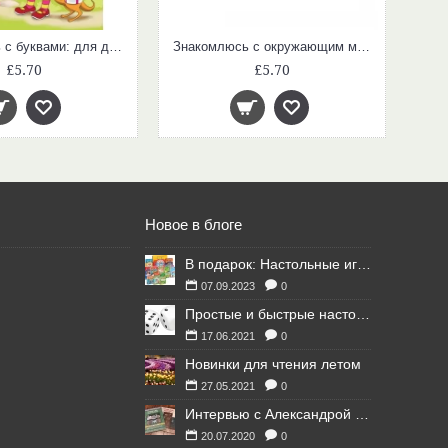
Знакомлюсь с буквами: для детей 3-4 лет. Ч. 2
Знакомлюсь с окружающим миром: для детей 3-4 лет. Ч. 1
£5.70
£5.70
Новое в блоге
В подарок: Настольные игры для Ваших британских друзей
07.09.2023
0
Простые и быстрые настольные игры
17.06.2021
0
Новинки для чтения летом
27.05.2021
0
Интервью с Александрой Литвиной
20.07.2020
0