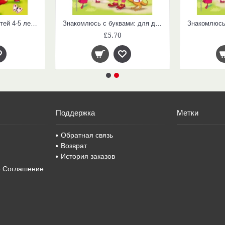
Познаю мир: для детей 4-5 лет. В 2-х частях. Часть 1
Знакомлюсь с буквами: для детей 3-4 лет. Ч. 1
£5.70
Поддержка
Метки
Обратная связь
Возврат
История заказов
е Соглашение