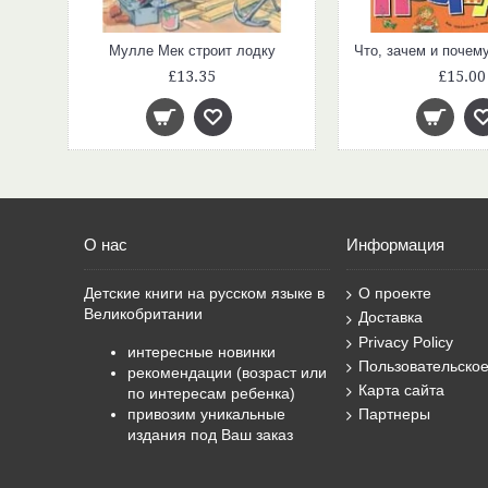
ёт
Мулле Мек строит лодку
£13.35
£15.00
О нас
Информация
Детские книги на русском языке в
О проекте
Великобритании
Доставка
Privacy Policy
интересные новинки
Пользовательско
рекомендации (возраст или
Карта сайта
по интересам ребенка)
привозим уникальные
Партнеры
издания под Ваш заказ