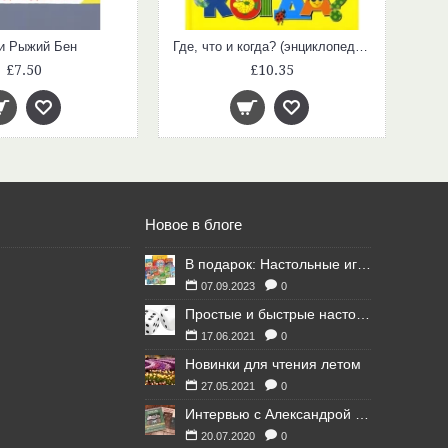
и Рыжий Бен
Где, что и когда? (энциклопедия для любознательных)
£7.50
£10.35
Новое в блоге
В подарок: Настольные игры для Ваших британских друзей
07.09.2023
0
Простые и быстрые настольные игры
17.06.2021
0
Новинки для чтения летом
27.05.2021
0
Интервью с Александрой Литвиной
20.07.2020
0