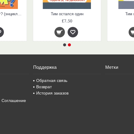
Что, зачем и почему? (энциклопедия для любознательных)
Тим остался один
Тим 
£7.50
Поддержка
Метки
Обратная связь
Возврат
История заказов
е Соглашение