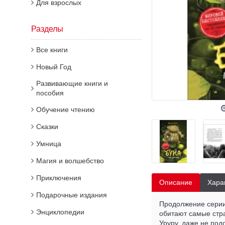
Для взрослых
Разделы
Все книги
Новый Год
Развивающие книги и
пособия
Обучение чтению
Сказки
Умница
Магия и волшебство
Приключения
Описание
Хара
Подарочные издания
Продолжение серии 
Энциклопедии
обитают самые стра
Уруру, даже не под