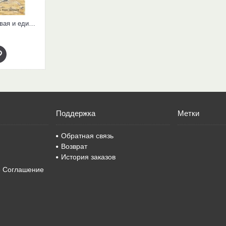
Тутта Карлссон Первая и единственная, Людвиг Четырнадцатый и др.
Поддержка
Метки
Обратная связь
Возврат
История заказов
е Соглашение