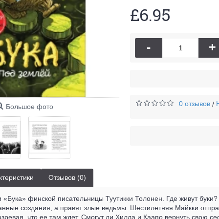
£6.95
-
+
0 отзывов
/
Большое фото
ктеристики
Отзывов (0)
«Бука» финской писательницы Туутикки Толонен. Где живут буки? 
нные создания, а правят злые ведьмы. Шестилетняя Майкки отправ
озревая, что ее там ждет. Смогут ли Хилла и Каапо вернуть свою с