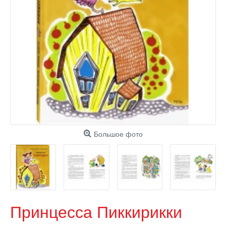
Большое фото
Принцесса Пиккирикки