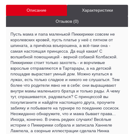
Описание
Характеристики
Отзывов (0)
Пусть мама и папа маленькой Пиккирикки совсем не
королевских кровей, пусть платье у неё с пятном от
шпината, а причёска взъерошена, а всё-таки она -
самая настоящая принцесса. Да ещё какая! С
волшебной помощницей - верной собакой Колбаской.
Пиккирикки стоит только захотеть - и ворчливые
взрослые отправляются в Тартарары, а на детской
площадке вырастает умный дом. Можно купаться в
лужах, есть только сладкое и никого не слушаться. Тем
более что родители явно не в себе: они выращивают
внутри мамы маленького братца и только рады. А чему
тут, спрашивается, радоваться? С принцессой вы
похулиганите и найдёте настоящего друга, проучите
забияку и побываете на турнире по поеданию сосисок.
Неожиданно обнаружите, что и мама бывает права...
Иногда, конечно. В очень редких случаях! Весёлые
истории о Пиккирикки собрала и записала Ханнеле
Лампела, а озорные иллюстрации сделала Нинка