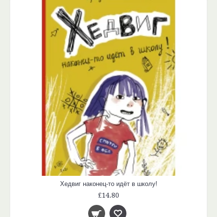
Хедвиг наконец-то идёт в школу!
£14.80