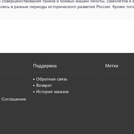
 совершенствования танков и боевых машин пехоты, самолетов и в
лись в разные периоды исторического развития России. Кроме тог
Поддержка
Метки
Обратная связь
Возврат
История заказов
е Соглашение