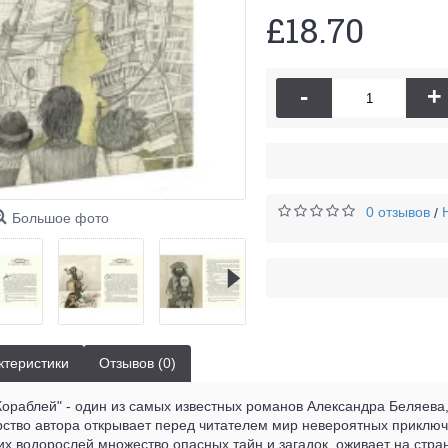
£18.70
-
+
0 отзывов
/
Большое фото
ктеристики
Отзывов (0)
Кораблей" - один из самых известных романов Александра Беляева
рство автора открывает перед читателем мир невероятных приклю
 водорослей множество опасных тайн и загадок, оживает на стран