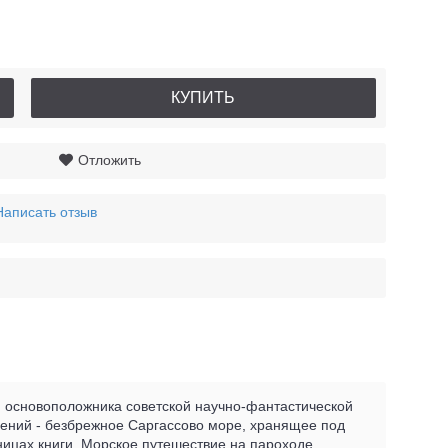
КУПИТЬ
Отложить
Написать отзыв
, основоположника советской научно-фантастической
чений - безбрежное Саргассово море, хранящее под
ицах книги. Морское путешествие на пароходе