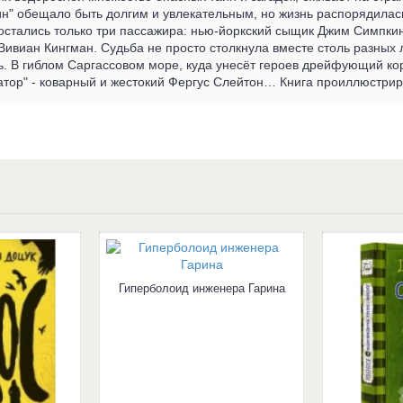
н" обещало быть долгим и увлекательным, но жизнь распорядилас
остались только три пассажира: нью-йоркский сыщик Джим Симпки
ивиан Кингман. Судьба не просто столкнула вместе столь разных л
ь. В гиблом Саргассовом море, куда унесёт героев дрейфующий кор
натор" - коварный и жестокий Фергус Слейтон… Книга проиллюстр
Гиперболоид инженера Гарина