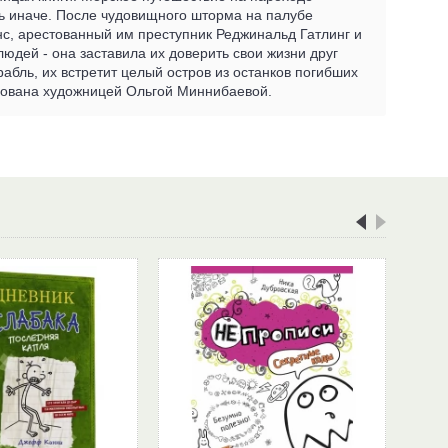
ь иначе. После чудовищного шторма на палубе
нс, арестованный им преступник Реджинальд Гатлинг и
юдей - она заставила их доверить свои жизни друг
абль, их встретит целый остров из останков погибших
ирована художницей Ольгой Миннибаевой.