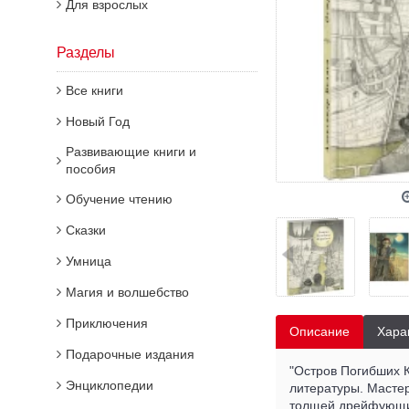
Для взрослых
Разделы
Все книги
Новый Год
Развивающие книги и
пособия
Обучение чтению
Сказки
Умница
Магия и волшебство
Приключения
Описание
Хара
Подарочные издания
"Остров Погибших 
Энциклопедии
литературы. Масте
толщей дрейфующих