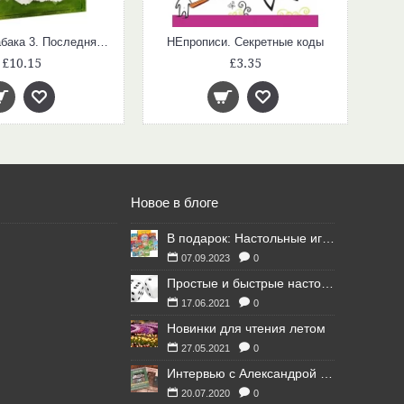
Дневник слабака 3. Последняя капля
НЕпрописи. Секретные коды
£10.15
£3.35
Новое в блоге
В подарок: Настольные игры для Ваших британских друзей
07.09.2023
0
Простые и быстрые настольные игры
17.06.2021
0
Новинки для чтения летом
27.05.2021
0
Интервью с Александрой Литвиной
20.07.2020
0