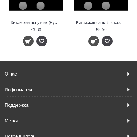
Китайский попутчик (Русско-китайский разговорник)
Китайский язык. 5 класс. Прописи к учебному пособию Ван Луся, Н. В. Демчевой, О. В. Селиверстовой
£3.50
£5.50
О нас
Информация
Поддержка
Метки
Новое в блоге