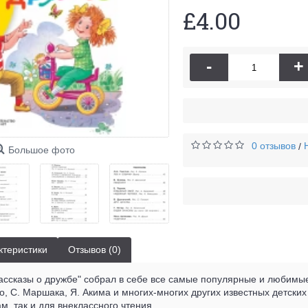
£4.00
-
+
0 отзывов
/
Большое фото
ктеристики
Отзывов (0)
ассказы о дружбе" собрал в себе все самые популярные и любимые 
го, С. Маршака, Я. Акима и многих-многих других известных детских
м, так и для внеклассного чтения.