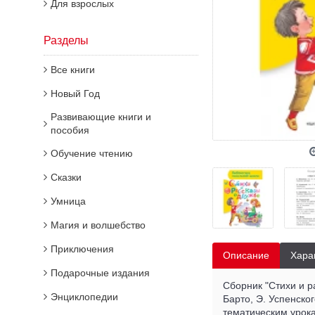
Для взрослых
Разделы
Все книги
Новый Год
Развивающие книги и
пособия
Обучение чтению
Сказки
Умница
Магия и волшебство
Приключения
Описание
Хара
Подарочные издания
Сборник "Стихи и р
Энциклопедии
Барто, Э. Успенско
тематическим урока