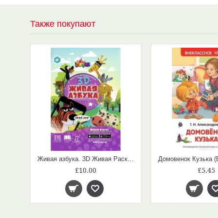
Также покупают
Приключения капитана Врунгеля (Внеклассное Чтение)
Живая азбука. 3D Живая Раскраска
£10.00
£5.45