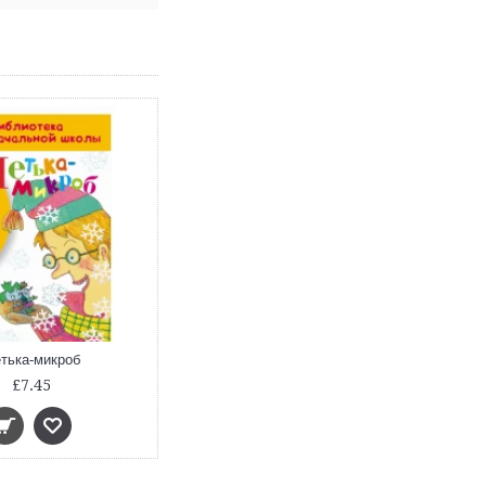
тька-микроб
£7.45