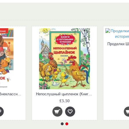
Домовенок Кузька (Внеклассное Чтение)
Непослушный цыпленок (Книги с крупными буквами)
£5.50