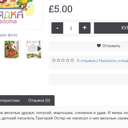
£5.00
-
+
КУ
Зар
шое фото
Отложить
0 отзывов
Написать отзы
/
ктеристики
Отзывов (0)
 веселые друзья: попугай, мартышка, слоненок и удав. И жизнь и
 детский писатель Григорий Остер не написал о них веселые сказк