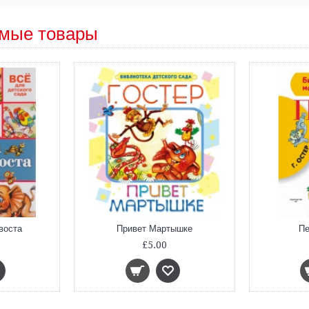
мые товары
воста
Привет Мартышке
Пе
£5.00