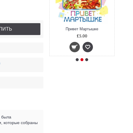
ПИТЬ
ядка для хвоста
Привет Мартышке
£4.50
£5.00
в
х была
и, которые собраны