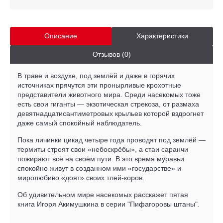
Описание
Характеристики
Отзывов (0)
В траве и воздухе, под землёй и даже в горячих
источниках прячутся эти пронырливые крохотные
представители животного мира. Среди насекомых тоже
есть свои гиганты — экзотическая стрекоза, от размаха
девятнадцатисантиметровых крыльев которой вздрогнет
даже самый спокойный наблюдатель.
Пока личинки цикад четыре года проводят под землёй —
термиты строят свои «небоскрёбы», а стаи саранчи
пожирают всё на своём пути. В это время муравьи
спокойно живут в созданном ими «государстве» и
миролюбиво «доят» своих тлей-коров.
Об удивительном мире насекомых расскажет пятая
книга Игоря Акимушкина в серии "Пифагоровы штаны".