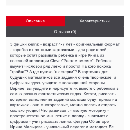
Описание
Характеристики
Отзывов (0)
3 фишки книги: - возраст 4-7 лет - оригинальный формат
- коробка с плотными карточками - для родителей,
которые хотят развивать ребенка в игре Книга из
весенней коллекции Clever"Растем вместе". Ребенок
выучит числовой ряд легко и просто! На кого похожа
"тройка"? А где пузико "шестерки"? В карточках для
будущих математиков все задания очень творческие, и
цифры вы здесь увидите с неожиданной стороны…
Вернее, вы увидите и нарисуете их вместе с ребенком в
самых разных фантастических видах. Кстати, рисовать
во время выполнения заданий малыши будут прямо на
карточках - они многоразовые, можно писать и стирать
сколько угодно! Что развивает: - мелкую моторику -
пространственное мышление и логику - знакомит с
цифрами - учит рисовать линии, фигуры Об авторе
Ирина Мальцева - уникальный педагог и методист. Ее