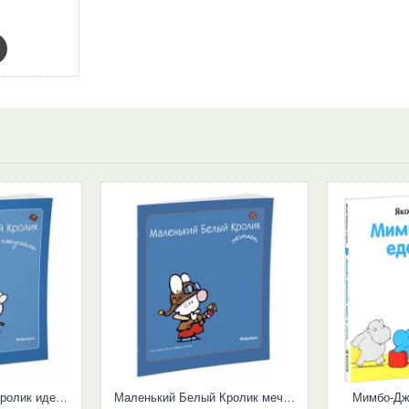
Маленький Белый Кролик идет за покупками
Маленький Белый Кролик мечтает
Мимбо-Джи