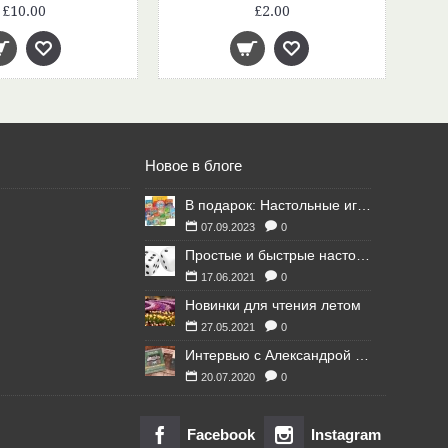
£10.00
£2.00
Новое в блоге
В подарок: Настольные игры для Ваших британских друзей
07.09.2023
0
Простые и быстрые настольные игры
17.06.2021
0
Новинки для чтения летом
27.05.2021
0
Интервью с Александрой Литвиной
20.07.2020
0
Facebook
Instagram