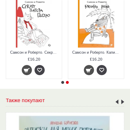
Самсон и Роберто. Секрет патера Пьетро
Самсон и Роберто. Капитан Неро
£16.20
£16.20
Также покупают