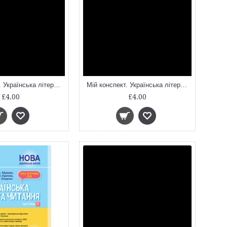
Мій конспект. Українська література. 7клас. УММ054
Мій конспект. Українська література. 8 клас. Нова програма. УММ032
£4.00
£4.00