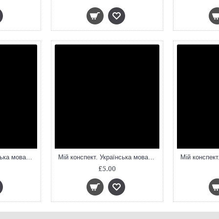
Мій конспект. Українська мова. 11 клас. ІІ семестр. УММ060
Мій конспект. Українська мова. 5 клас. І семестр. УММ047
£5.00