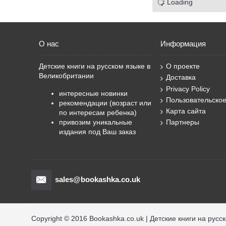
Loading
Нік Баттерворт
О. Болотова
Олів’є Делуа
Педді Доннеллі
О нас
Информация
Робін Шоу
САРА Л. СМІТ
Детские книги на русском языке в
О проекте
Сара Оґілві
Великобритании
Доставка
Сара О’Ґілві
Privacy Policy
Серджо Олівотті
интересные новинки
Пользовательско
Тереза Роув
рекомендации (возраст или
Карта сайта
по интересам ребенка)
Філіп де Кемметер
привозим уникальные
Партнеры
Хуліо Антоніо Бласко
издания под Ваш заказ
Штефані Дале
Якоб Мартін Стрід
Ґай Паркер-Різ
sales@bookashka.co.uk
Copyright © 2016 Bookashka.co.uk | Детские книги на русс