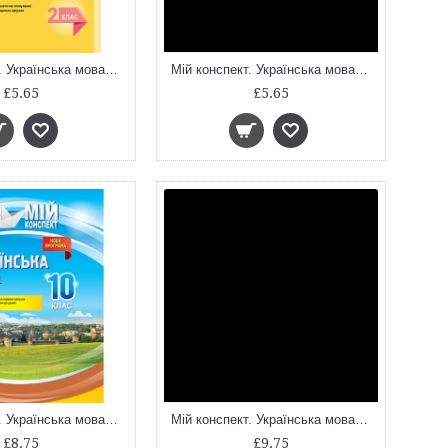
Мій конспект. Українська мова та читання. 2 клас. Частина 1 (за підручниками К. І. Пономарьової та О. Я. Савченко). ПШМ240
Мій конспект. Українська мова та читання. 2 клас. Частина 2 (за підручниками К. І. Пономарьової та О. Я. Савченко). ПШМ241
£5.65
£5.65
Мій конспект. Українська мова. 10 клас. I и II семестр
Мій конспект. Українська мова. 11 клас. І и II семестр.
£8.75
£9.75