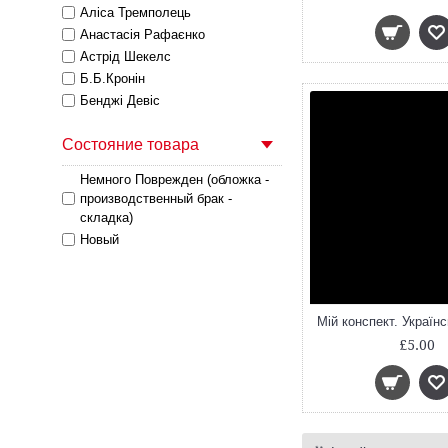
Аліса Тремполець
Анастасія Рафаєнко
Астрід Шекелс
Б.Б.Кронін
Бенджі Девіс
Бет Кроммс
Состояние товара
Дебі Ґліорі
Дейвід Вокер
Немного Поврежден (обложка -
Джилл Барклем
производственный брак -
Еліс Долан
складка)
Еліс Мелвін
Новый
Емілі Ґраветт
Ерік Карл
Лариса Камінська
Лідія Монкс
Ліса Айсато
£5.00
Майк Сміт
Марі-Луїз Гей
Моріс Сендак
Надьожна