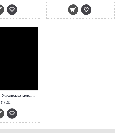
Мій конспект. Українська мова. 6 клас. І и II семестр
£9.65