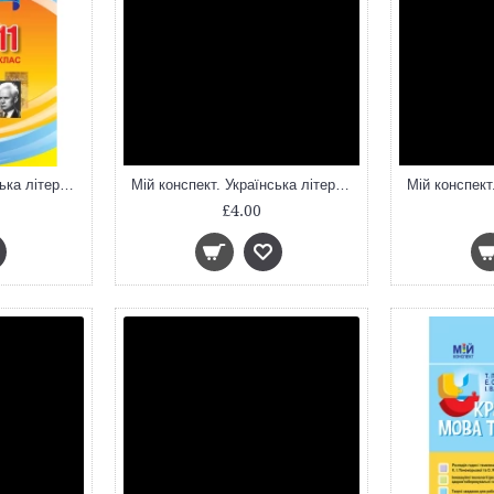
Мій конспект. Українська література. 11 клас. ІІ семестр. УММ058
Мій конспект. Українська література. 6 клас. УММ055
£4.00