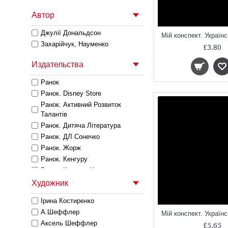
Автор
Джулії Дональдсон
Захарійчук, Науменко
£3.80
Издательства
Ранок
Ранок. Disney Store
Ранок. Активний Розвиток
Талантів
Ранок. Дитяча Лiтература
Ранок. ДЛ Сонечко
Ранок. Жорж
Ранок. Кенгуру
Ранок. Кенгуру Инклюзия
Ранок. Літера ЛТД
Художник
Ранок. Наочні посібники
Ірина Костиренко
Ранок. УЛ
А.Шеффлер
Читаріум
Аксель Шеффлер
£5.65