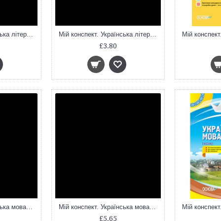
Мій конспект. Українська література. 9 клас. I семестр. УММ035
Мій конспект. Українська література. 9 клас. II семестр. УММ039
£3.80
Мій конспект. Українська мова та читання. 3 клас. Частина 1 (за підручниками К. І. Пономарьової – мова та О. Я. Са. ПШМ256
Мій конспект. Українська мова та читання. 3 клас. Частина 2 (за підручниками К. І. Пономарьової, Л. А. Гайової та . ПШМ257
£5.65